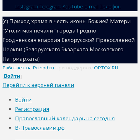
Instagram
Telegram
YouTube
e-mail
Телефон
(с) Приход храма в честь иконы Божией Матери
"Утоли моя печали" города Гродно
Гродненская епархия Белорусской Православной
Церкви (Белорусского Экзархата Московского
Патриархата)
Работает на Prihod.ru
при поддержке
ORTOX.RU
[
Войти
]
Перейти к верхней панели
Войти
Регистрация
Православный календарь на сегодня
В-Православии.рф