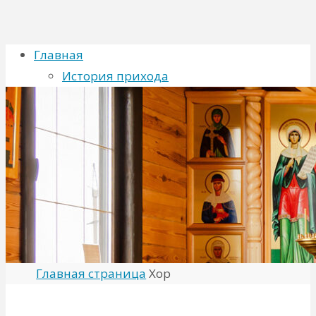
Главная
История прихода
Духовенство
Хор
Расписание
Новости
Фото
Контакты
Искать для:
Поиск
Главная страница
Хор