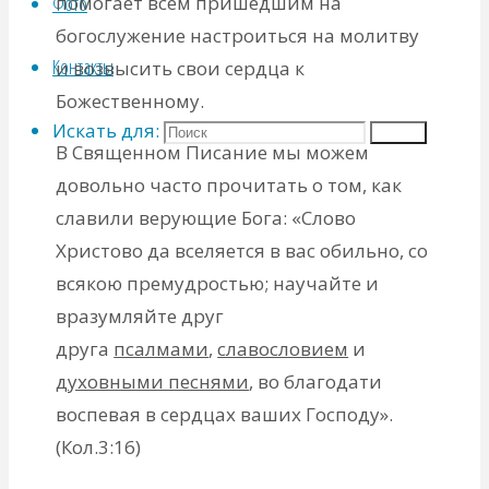
Фото
помогает всем пришедшим на
богослужение настроиться на молитву
Контакты
и возвысить свои сердца к
Божественному.
Искать для:
Поиск
В Священном Писание мы можем
довольно часто прочитать о том, как
славили верующие Бога: «Слово
Христово да вселяется в вас обильно, со
всякою премудростью; научайте и
вразумляйте друг
друга
псалмами
,
славословием
и
духовными песнями
, во благодати
воспевая в сердцах ваших Господу».
(Кол.3:16)