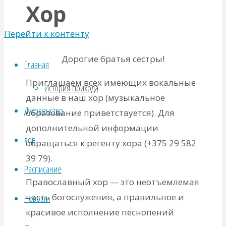
Хор
Перейти к контенту
Дорогие братья сестры!
Главная
Приглашаем всех имеющих вокальные
История прихода
данные в наш хор (музыкальное
Духовенство
образование приветствуется). Для
дополнительной информации
Хор
обращаться к регенту хора (+375 29 582
39 79).
Расписание
Православный хор — это неотъемлемая
часть богослужения, а правильное и
Новости
красивое исполнение песнопений