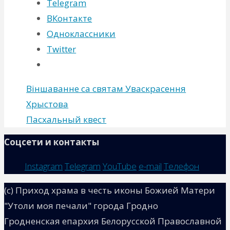
Telegram
ВКонтакте
Одноклассники
Twitter
Віншаванне са святам Уваскрасення
Хрыстова
Пасхальный квест
Соцсети и контакты
Instagram
Telegram
YouTube
e-mail
Телефон
(с) Приход храма в честь иконы Божией Матери
"Утоли моя печали" города Гродно
Гродненская епархия Белорусской Православной