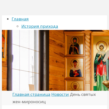
Главная
История прихода
Духовенство
Хор
Расписание
Новости
Фото
Контакты
Искать для:
Поиск
Главная страница
Новости
День святых
жен-мироносиц