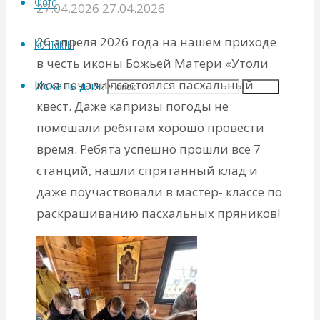
Фото
27.04.2026
27.04.2026
26 апреля 2026 года на нашем приходе
Контакты
в честь иконы Божьей Матери «Утоли
моя печали» состоялся пасхальный
Искать для:
Поиск
квест. Даже капризы погоды не
помешали ребятам хорошо провести
время. Ребята успешно прошли все 7
станций, нашли спрятанный клад и
даже поучаствовали в мастер- классе по
раскрашиванию пасхальных пряников!