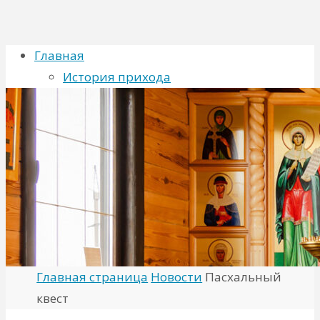
Главная
История прихода
Духовенство
Хор
Расписание
Новости
Фото
Контакты
Искать для:
Поиск
Главная страница
Новости
Пасхальный
квест