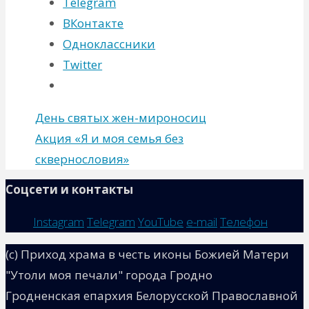
Telegram
ВКонтакте
Одноклассники
Twitter
День святых жен-мироносиц
Aкция «Я и моя семья без
сквернословия»
Соцсети и контакты
Instagram
Telegram
YouTube
e-mail
Телефон
(с) Приход храма в честь иконы Божией Матери
"Утоли моя печали" города Гродно
Гродненская епархия Белорусской Православной